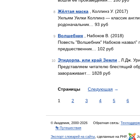
вошли ее произведения… 180 руб
Жёлтая маска
, Коллинз У. (2017)
8
Уильям Уилки Коллинз — классик англи
родоначальник… 93 руб
Волшебник
, Набоков В. (2018)
9
Повесть "Волшебник" Набоков назвал" п
предшественник… 102 руб
Этидорпа, или край Земли
, Л.Дж. Ур
10
Представляем читателю блестящий обра
завораживает… 1828 руб
Страницы
Следующая
→
1
2
3
4
5
6
© Академик, 2000-2026
Обратная связь:
Техподдерж
👣 Путешествия
Экспорт словарей на сайты
, сделанные на PHP,
Jo