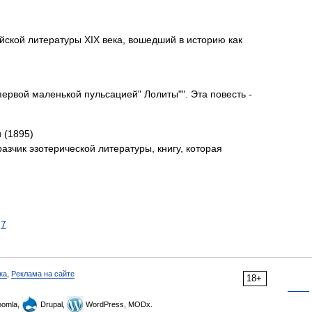
йской литературы XIX века, вошедший в историю как
ервой маленькой пульсацией" Лолиты"". Эта повесть -
и (1895)
зчик эзотерической литературы, книгу, которая
7
ка
,
Реклама на сайте
18+
omla,
Drupal,
WordPress, MODx.