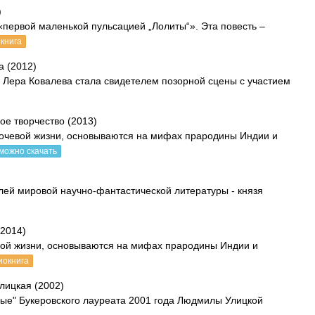
)
первой маленькой пульсацией „Лолиты“». Эта повесть –
книга
а (2012)
 Лера Ковалева стала свидетелем позорной сцены с участием
ое творчество (2013)
кочевой жизни, основываются на мифах прародины Индии и
можно скачать
лей мировой научно-фантастической литературы - князя
2014)
вой жизни, основываются на мифах прародины Индии и
иокнига
лицкая (2002)
мые" Букеровского лауреата 2001 года Людмилы Улицкой