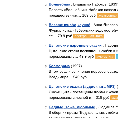
Волшебник
, Владимир Набоков (1939
2
Повесть «Волшебник» Набоков назвал «
предшественник… 169 руб
электронная 
Besame mucho,клуша!
, Анна Яковлев
3
Журналистка «Губернских ведомостей»
ее… 79.9 руб
электронная книга
Цыганские народные сказки
, Народн
4
Цыганские сказки посвящены любви к 
перемешаны с… 49.9 руб
аудиокнига
Косморама
(1997)
5
В том вошли сочинения первоосновате
Владимира… 540 руб
Цыганские сказки (аудиокнига MP3)
(
6
Сказки цыган посвящены любви к коче
перемешаны с лесной и… 318 руб
ауд
Бедные, злые, любимые
, Людмила У
7
В сборник прозы "Бедные, злые, люби