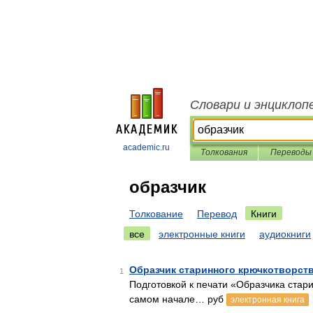
Словари и энциклоп
academic.ru
Толкования
Переводы
образчик
Толкование
Перевод
Книги
все
электронные книги
аудиокниги
Образчик старинного крючкотворст
1
Подготовкой к печати «Образчика стари
самом начале… руб
электронная книга